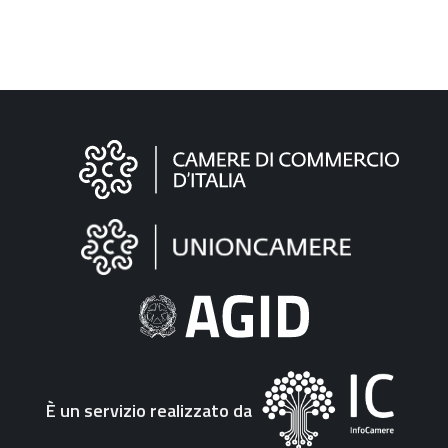
Informazioni
sul
sito
"Fattura
Elettronica"
È un servizio realizzato da