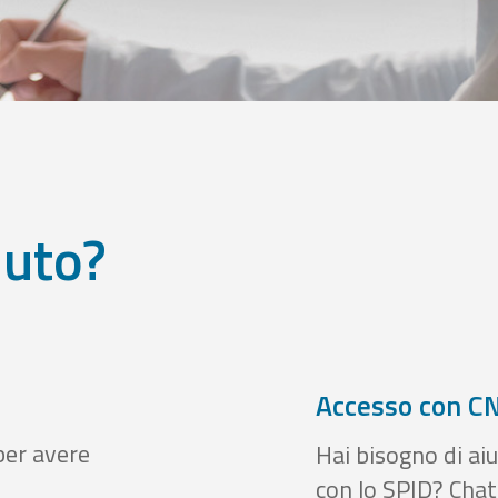
iuto?
Accesso con CN
per avere
Hai bisogno di aiu
con lo SPID? Chatt