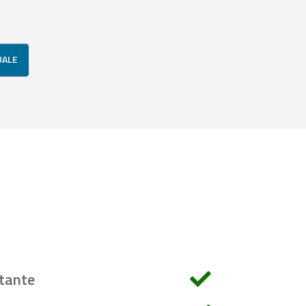
UALE
tante