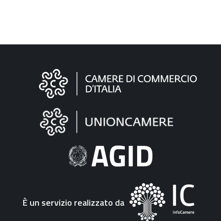
Informazioni
sul
sito
"Fattura
Elettronica"
È un servizio realizzato da