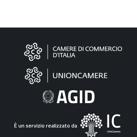
Informazioni
sul
sito
"Fattura
Elettronica"
È un servizio realizzato da