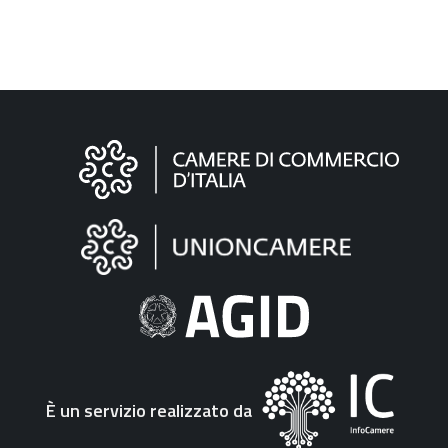
Informazioni
sul
sito
"Fattura
Elettronica"
È un servizio realizzato da