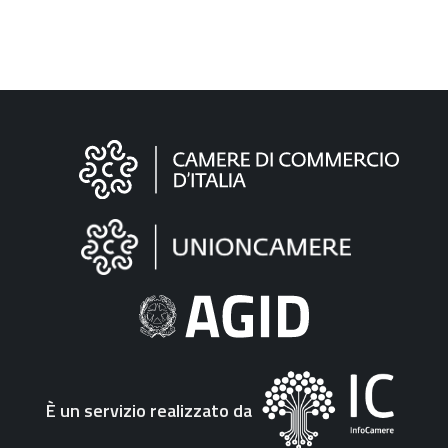
Informazioni
sul
sito
"Fattura
Elettronica"
È un servizio realizzato da