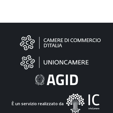
Informazioni
sul
sito
"Fattura
Elettronica"
È un servizio realizzato da