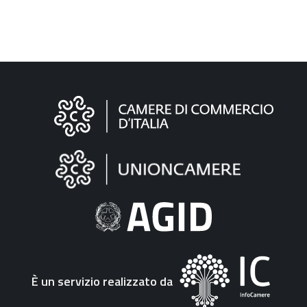
Informazioni
sul
sito
"Fattura
Elettronica"
È un servizio realizzato da