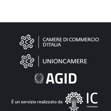
Informazioni
sul
sito
"Fattura
Elettronica"
È un servizio realizzato da