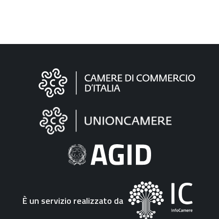
Informazioni
sul
sito
"Fattura
Elettronica"
È un servizio realizzato da