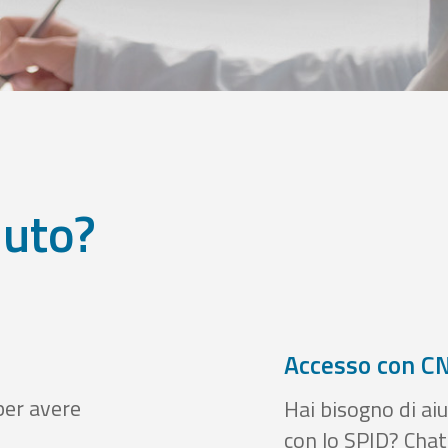
iuto?
Accesso con CN
per avere
Hai bisogno di aiu
con lo SPID? Chatt