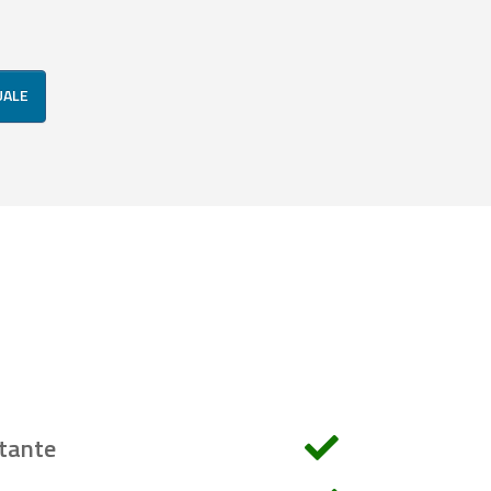
UALE
tante