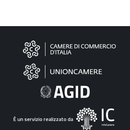
Informazioni
sul
sito
"Fattura
Elettronica"
È un servizio realizzato da