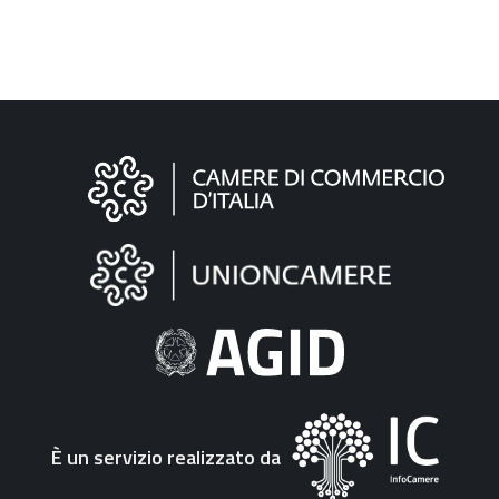
Informazioni
sul
sito
"Fattura
Elettronica"
È un servizio realizzato da