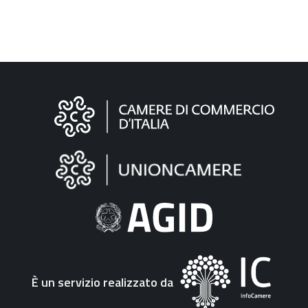
Informazioni
sul
sito
"Fattura
Elettronica"
È un servizio realizzato da