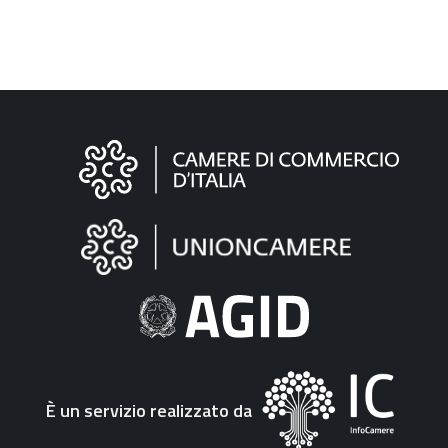
Informazioni
sul
sito
"Fattura
Elettronica"
È un servizio realizzato da