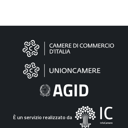
Informazioni
sul
sito
"Fattura
Elettronica"
È un servizio realizzato da