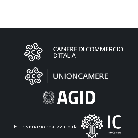
Informazioni
sul
sito
"Fattura
Elettronica"
È un servizio realizzato da