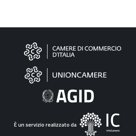
Informazioni
sul
sito
"Fattura
Elettronica"
È un servizio realizzato da