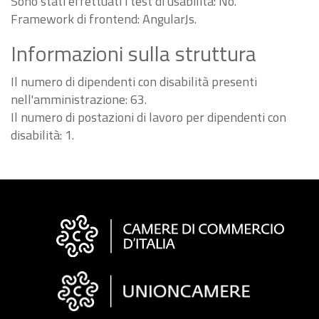
Sono stati effettuati i test di usabilità: No.
Framework di frontend: AngularJs.
Informazioni sulla struttura
Il numero di dipendenti con disabilità presenti
nell'amministrazione: 63.
Il numero di postazioni di lavoro per dipendenti con
disabilità: 1.
Informazioni
sul
sito
"Fattura