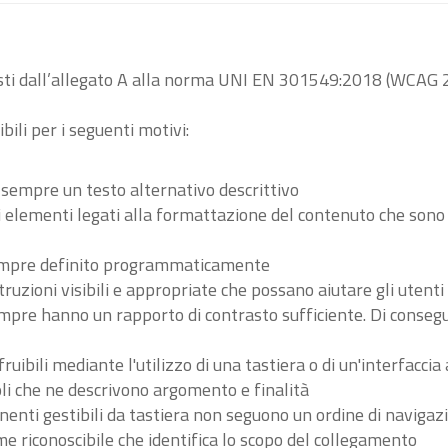
visti dall’allegato A alla norma UNI EN 301549:2018 (WCAG 2
bili per i seguenti motivi:
 sempre un testo alternativo descrittivo
tri elementi legati alla formattazione del contenuto che son
 sempre definito programmaticamente
ruzioni visibili e appropriate che possano aiutare gli utent
sempre hanno un rapporto di contrasto sufficiente. Di conse
ibili mediante l'utilizzo di una tastiera o di un'interfaccia 
li che ne descrivono argomento e finalità
nenti gestibili da tastiera non seguono un ordine di navigaz
 riconoscibile che identifica lo scopo del collegamento