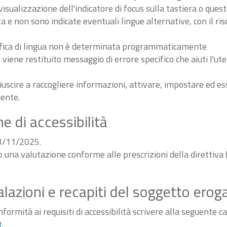
sualizzazione dell'indicatore di focus sulla tastiera o ques
ta e non sono indicate eventuali lingue alternative, con il ri
odifica di lingua non è determinata programmaticamente
iene restituito messaggio di errore specifico che aiuti l'ute
iuscire a raccogliere informazioni, attivare, impostare ed 
tente.
e di accessibilità
03/11/2025.
do una valutazione conforme alle prescrizioni della diretti
alazioni e recapiti del soggetto erog
ormità ai requisiti di accessibilità scrivere alla seguente ca
t
.