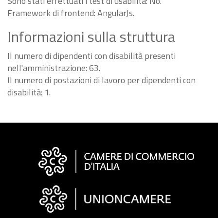
Sono stati effettuati i test di usabilità: No.
Framework di frontend: AngularJs.
Informazioni sulla struttura
Il numero di dipendenti con disabilità presenti
nell'amministrazione: 63.
Il numero di postazioni di lavoro per dipendenti con
disabilità: 1.
Informazioni
sul
sito
"Fattura