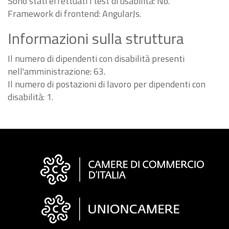
Sono stati effettuati i test di usabilità: No.
Framework di frontend: AngularJs.
Informazioni sulla struttura
Il numero di dipendenti con disabilità presenti
nell'amministrazione: 63.
Il numero di postazioni di lavoro per dipendenti con
disabilità: 1.
Informazioni
sul
sito
"Fattura