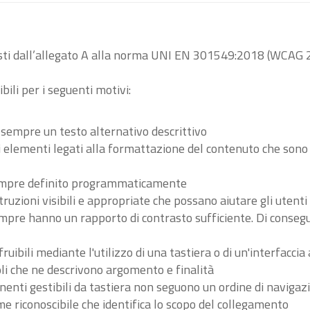
visti dall’allegato A alla norma UNI EN 301549:2018 (WCAG 2
bili per i seguenti motivi:
 sempre un testo alternativo descrittivo
tri elementi legati alla formattazione del contenuto che son
 sempre definito programmaticamente
ruzioni visibili e appropriate che possano aiutare gli utent
sempre hanno un rapporto di contrasto sufficiente. Di conse
ibili mediante l'utilizzo di una tastiera o di un'interfaccia 
li che ne descrivono argomento e finalità
nenti gestibili da tastiera non seguono un ordine di navigaz
 riconoscibile che identifica lo scopo del collegamento