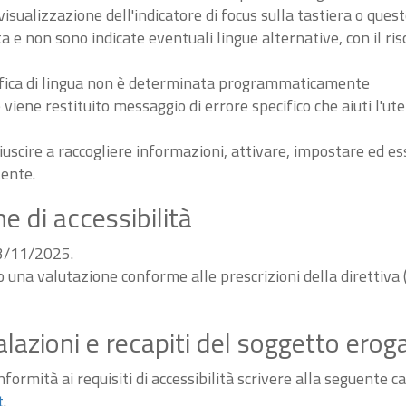
sualizzazione dell'indicatore di focus sulla tastiera o ques
ta e non sono indicate eventuali lingue alternative, con il ri
odifica di lingua non è determinata programmaticamente
iene restituito messaggio di errore specifico che aiuti l'ute
iuscire a raccogliere informazioni, attivare, impostare ed 
tente.
e di accessibilità
03/11/2025.
do una valutazione conforme alle prescrizioni della diretti
alazioni e recapiti del soggetto erog
ormità ai requisiti di accessibilità scrivere alla seguente ca
t
.