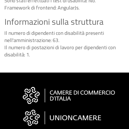
Sono stati effettuati i test di usabilità: No.
Framework di frontend: AngularJs.
Informazioni sulla struttura
Il numero di dipendenti con disabilità presenti
nell'amministrazione: 63.
Il numero di postazioni di lavoro per dipendenti con
disabilità: 1.
Informazioni
sul
sito
"Fattura