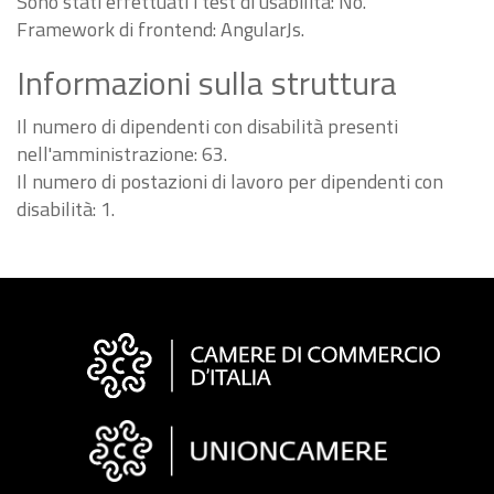
Sono stati effettuati i test di usabilità: No.
Framework di frontend: AngularJs.
Informazioni sulla struttura
Il numero di dipendenti con disabilità presenti
nell'amministrazione: 63.
Il numero di postazioni di lavoro per dipendenti con
disabilità: 1.
Informazioni
sul
sito
"Fattura