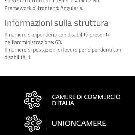
Sono stati effettuati i test di usabilità: No.
Framework di frontend: AngularJs.
Informazioni sulla struttura
Il numero di dipendenti con disabilità presenti
nell'amministrazione: 63.
Il numero di postazioni di lavoro per dipendenti con
disabilità: 1.
Informazioni
sul
sito
"Fattura