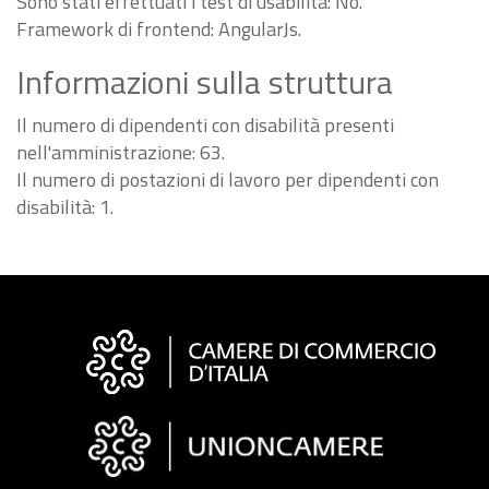
Sono stati effettuati i test di usabilità: No.
Framework di frontend: AngularJs.
Informazioni sulla struttura
Il numero di dipendenti con disabilità presenti
nell'amministrazione: 63.
Il numero di postazioni di lavoro per dipendenti con
disabilità: 1.
Informazioni
sul
sito
"Fattura