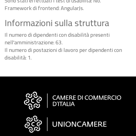
Sono stati effettuati i test di usabilità: No.
Framework di frontend: AngularJs.
Informazioni sulla struttura
Il numero di dipendenti con disabilità presenti
nell'amministrazione: 63.
Il numero di postazioni di lavoro per dipendenti con
disabilità: 1.
Informazioni
sul
sito
"Fattura