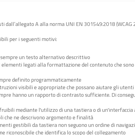
visti dall’allegato A alla norma UNI EN 301549:2018 (WCAG 2
bili per i seguenti motivi:
 sempre un testo alternativo descrittivo
tri elementi legati alla formattazione del contenuto che son
 sempre definito programmaticamente
ruzioni visibili e appropriate che possano aiutare gli utent
sempre hanno un rapporto di contrasto sufficiente. Di conse
ibili mediante l'utilizzo di una tastiera o di un'interfaccia 
li che ne descrivono argomento e finalità
nenti gestibili da tastiera non seguono un ordine di navigaz
 riconoscibile che identifica lo scopo del collegamento