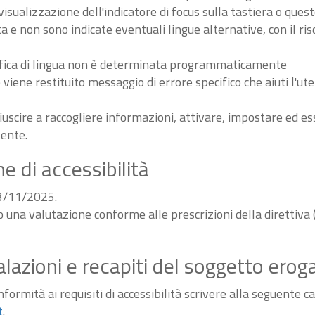
sualizzazione dell'indicatore di focus sulla tastiera o ques
ta e non sono indicate eventuali lingue alternative, con il ri
odifica di lingua non è determinata programmaticamente
iene restituito messaggio di errore specifico che aiuti l'ute
iuscire a raccogliere informazioni, attivare, impostare ed 
tente.
e di accessibilità
03/11/2025.
do una valutazione conforme alle prescrizioni della diretti
alazioni e recapiti del soggetto erog
ormità ai requisiti di accessibilità scrivere alla seguente ca
t
.