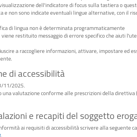
sualizzazione dell'indicatore di focus sulla tastiera o ques
ta e non sono indicate eventuali lingue alternative, con il ri
odifica di lingua non è determinata programmaticamente
iene restituito messaggio di errore specifico che aiuti l'ute
iuscire a raccogliere informazioni, attivare, impostare ed 
tente.
e di accessibilità
03/11/2025.
do una valutazione conforme alle prescrizioni della diretti
alazioni e recapiti del soggetto erog
ormità ai requisiti di accessibilità scrivere alla seguente ca
t
.