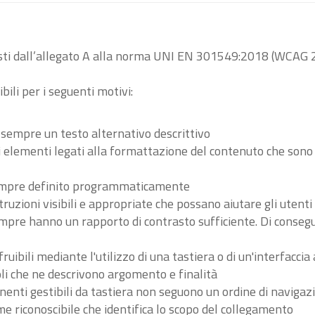
visti dall’allegato A alla norma UNI EN 301549:2018 (WCAG 2
bili per i seguenti motivi:
 sempre un testo alternativo descrittivo
tri elementi legati alla formattazione del contenuto che son
 sempre definito programmaticamente
ruzioni visibili e appropriate che possano aiutare gli utent
sempre hanno un rapporto di contrasto sufficiente. Di conse
ibili mediante l'utilizzo di una tastiera o di un'interfaccia 
li che ne descrivono argomento e finalità
nenti gestibili da tastiera non seguono un ordine di navigaz
 riconoscibile che identifica lo scopo del collegamento