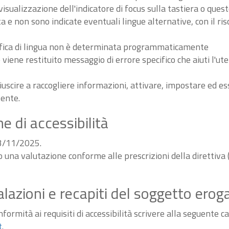
sualizzazione dell'indicatore di focus sulla tastiera o ques
ta e non sono indicate eventuali lingue alternative, con il ri
odifica di lingua non è determinata programmaticamente
iene restituito messaggio di errore specifico che aiuti l'ute
iuscire a raccogliere informazioni, attivare, impostare ed 
tente.
e di accessibilità
03/11/2025.
do una valutazione conforme alle prescrizioni della diretti
alazioni e recapiti del soggetto erog
ormità ai requisiti di accessibilità scrivere alla seguente ca
t
.