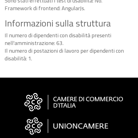
Sono stati effettuati i test di usabilità: No.
Framework di frontend: AngularJs.
Informazioni sulla struttura
Il numero di dipendenti con disabilità presenti
nell'amministrazione: 63.
Il numero di postazioni di lavoro per dipendenti con
disabilità: 1.
Informazioni
sul
sito
"Fattura