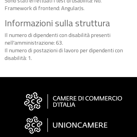
Sono stati effettuati i test di usabilità: No.
Framework di frontend: AngularJs.
Informazioni sulla struttura
Il numero di dipendenti con disabilità presenti
nell'amministrazione: 63.
Il numero di postazioni di lavoro per dipendenti con
disabilità: 1.
Informazioni
sul
sito
"Fattura