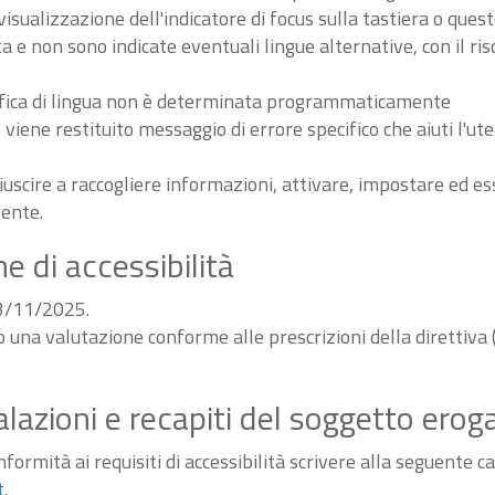
sualizzazione dell'indicatore di focus sulla tastiera o ques
ta e non sono indicate eventuali lingue alternative, con il ri
odifica di lingua non è determinata programmaticamente
iene restituito messaggio di errore specifico che aiuti l'ute
iuscire a raccogliere informazioni, attivare, impostare ed 
tente.
e di accessibilità
03/11/2025.
do una valutazione conforme alle prescrizioni della diretti
alazioni e recapiti del soggetto erog
ormità ai requisiti di accessibilità scrivere alla seguente ca
t
.