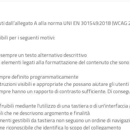
visti dall’allegato A alla norma UNI EN 301549:2018 (WCAG 2
bili per i seguenti motivi:
 sempre un testo alternativo descrittivo
tri elementi legati alla formattazione del contenuto che son
 sempre definito programmaticamente
ruzioni visibili e appropriate che possano aiutare gli utent
sempre hanno un rapporto di contrasto sufficiente. Di conse
ibili mediante l'utilizzo di una tastiera o di un'interfaccia 
li che ne descrivono argomento e finalità
nenti gestibili da tastiera non seguono un ordine di navigaz
 riconoscibile che identifica lo scopo del collegamento