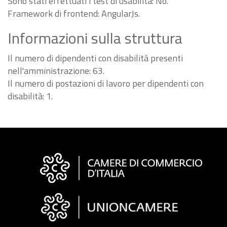
Sono stati effettuati i test di usabilità: No.
Framework di frontend: AngularJs.
Informazioni sulla struttura
Il numero di dipendenti con disabilità presenti
nell'amministrazione: 63.
Il numero di postazioni di lavoro per dipendenti con
disabilità: 1.
Informazioni
sul
sito
"Fattura