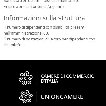
Sono stati effettuati i test di usabilità: No.
Framework di frontend: AngularJs.
Informazioni sulla struttura
Il numero di dipendenti con disabilità presenti
nell'amministrazione: 63.
Il numero di postazioni di lavoro per dipendenti con
disabilità: 1.
Informazioni
sul
sito
"Fattura