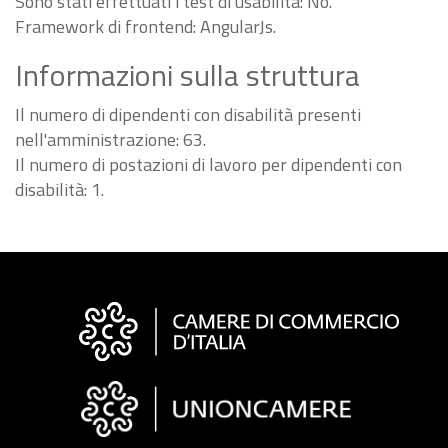
Sono stati effettuati i test di usabilità: No.
Framework di frontend: AngularJs.
Informazioni sulla struttura
Il numero di dipendenti con disabilità presenti
nell'amministrazione: 63.
Il numero di postazioni di lavoro per dipendenti con
disabilità: 1.
Informazioni
sul
sito
"Fattura