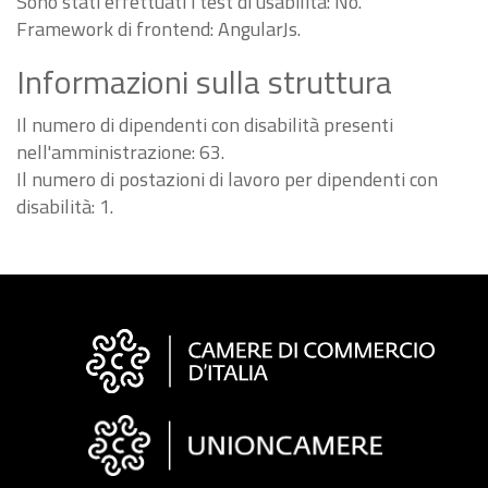
Sono stati effettuati i test di usabilità: No.
Framework di frontend: AngularJs.
Informazioni sulla struttura
Il numero di dipendenti con disabilità presenti
nell'amministrazione: 63.
Il numero di postazioni di lavoro per dipendenti con
disabilità: 1.
Informazioni
sul
sito
"Fattura