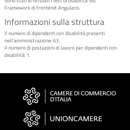
Sono stati effettuati i test di usabilità: No.
Framework di frontend: AngularJs.
Informazioni sulla struttura
Il numero di dipendenti con disabilità presenti
nell'amministrazione: 63.
Il numero di postazioni di lavoro per dipendenti con
disabilità: 1.
Informazioni
sul
sito
"Fattura