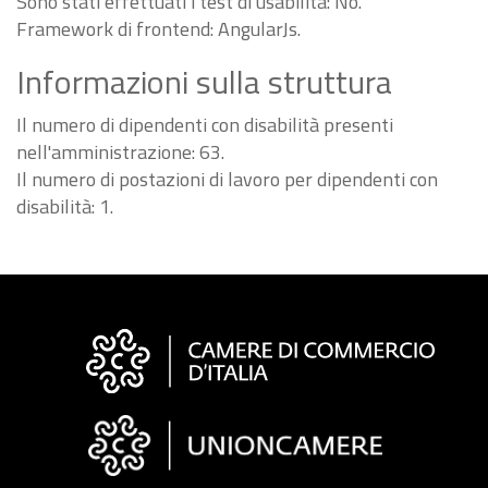
Sono stati effettuati i test di usabilità: No.
Framework di frontend: AngularJs.
Informazioni sulla struttura
Il numero di dipendenti con disabilità presenti
nell'amministrazione: 63.
Il numero di postazioni di lavoro per dipendenti con
disabilità: 1.
Informazioni
sul
sito
"Fattura