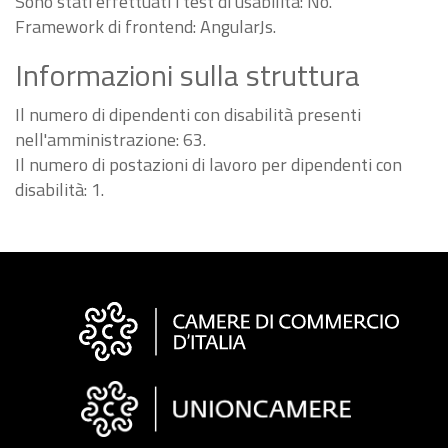
Sono stati effettuati i test di usabilità: No.
Framework di frontend: AngularJs.
Informazioni sulla struttura
Il numero di dipendenti con disabilità presenti
nell'amministrazione: 63.
Il numero di postazioni di lavoro per dipendenti con
disabilità: 1.
Informazioni
sul
sito
"Fattura