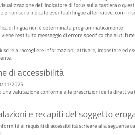
sualizzazione dell'indicatore di focus sulla tastiera o ques
ta e non sono indicate eventuali lingue alternative, con il ri
odifica di lingua non è determinata programmaticamente
iene restituito messaggio di errore specifico che aiuti l'ute
iuscire a raccogliere informazioni, attivare, impostare ed 
tente.
e di accessibilità
03/11/2025.
do una valutazione conforme alle prescrizioni della diretti
alazioni e recapiti del soggetto erog
ormità ai requisiti di accessibilità scrivere alla seguente ca
t
.