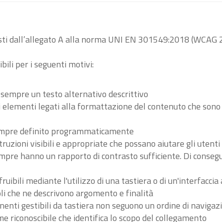
visti dall’allegato A alla norma UNI EN 301549:2018 (WCAG 2
bili per i seguenti motivi:
 sempre un testo alternativo descrittivo
tri elementi legati alla formattazione del contenuto che son
 sempre definito programmaticamente
ruzioni visibili e appropriate che possano aiutare gli utent
sempre hanno un rapporto di contrasto sufficiente. Di conse
ibili mediante l'utilizzo di una tastiera o di un'interfaccia 
li che ne descrivono argomento e finalità
nenti gestibili da tastiera non seguono un ordine di navigaz
 riconoscibile che identifica lo scopo del collegamento