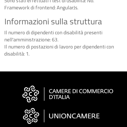
Sono stati effettuati i test di usabilità: No.
Framework di frontend: AngularJs.
Informazioni sulla struttura
Il numero di dipendenti con disabilità presenti
nell'amministrazione: 63.
Il numero di postazioni di lavoro per dipendenti con
disabilità: 1.
Informazioni
sul
sito
"Fattura