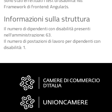
Sono stati effettuati i test di usabilità: No.
Framework di frontend: AngularJs.
Informazioni sulla struttura
Il numero di dipendenti con disabilità presenti
nell'amministrazione: 63.
Il numero di postazioni di lavoro per dipendenti con
disabilità: 1.
Informazioni
sul
sito
"Fattura