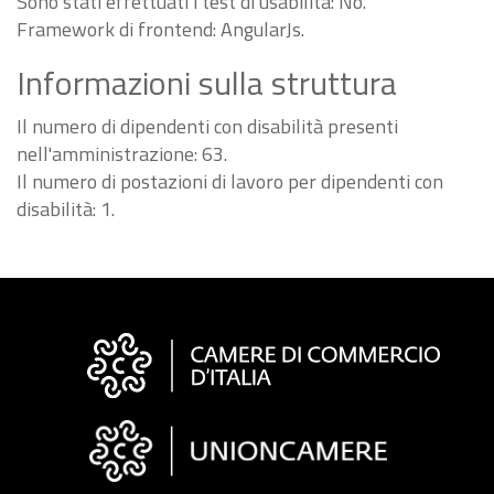
Sono stati effettuati i test di usabilità: No.
Framework di frontend: AngularJs.
Informazioni sulla struttura
Il numero di dipendenti con disabilità presenti
nell'amministrazione: 63.
Il numero di postazioni di lavoro per dipendenti con
disabilità: 1.
Informazioni
sul
sito
"Fattura