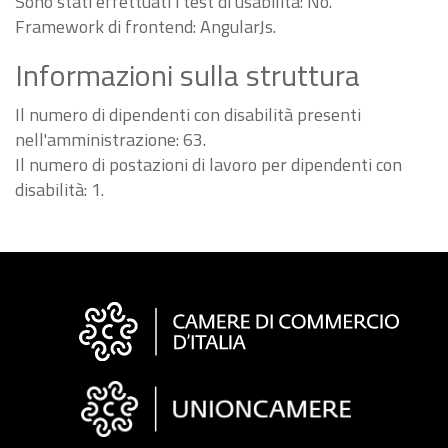
Sono stati effettuati i test di usabilità: No.
Framework di frontend: AngularJs.
Informazioni sulla struttura
Il numero di dipendenti con disabilità presenti
nell'amministrazione: 63.
Il numero di postazioni di lavoro per dipendenti con
disabilità: 1.
Informazioni
sul
sito
"Fattura