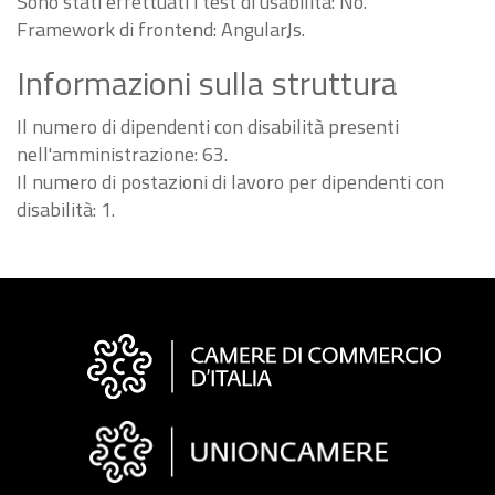
Sono stati effettuati i test di usabilità: No.
Framework di frontend: AngularJs.
Informazioni sulla struttura
Il numero di dipendenti con disabilità presenti
nell'amministrazione: 63.
Il numero di postazioni di lavoro per dipendenti con
disabilità: 1.
Informazioni
sul
sito
"Fattura