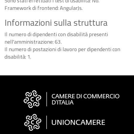
Sono stati effettuati i test di usabilità: No.
Framework di frontend: AngularJs.
Informazioni sulla struttura
Il numero di dipendenti con disabilità presenti
nell'amministrazione: 63.
Il numero di postazioni di lavoro per dipendenti con
disabilità: 1.
Informazioni
sul
sito
"Fattura