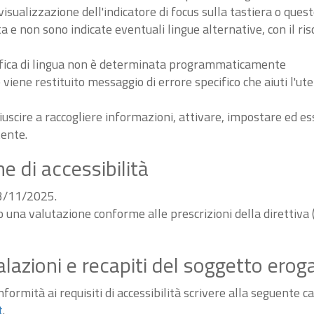
sualizzazione dell'indicatore di focus sulla tastiera o ques
ta e non sono indicate eventuali lingue alternative, con il ri
odifica di lingua non è determinata programmaticamente
iene restituito messaggio di errore specifico che aiuti l'ute
iuscire a raccogliere informazioni, attivare, impostare ed 
tente.
e di accessibilità
03/11/2025.
do una valutazione conforme alle prescrizioni della diretti
alazioni e recapiti del soggetto erog
ormità ai requisiti di accessibilità scrivere alla seguente ca
t
.