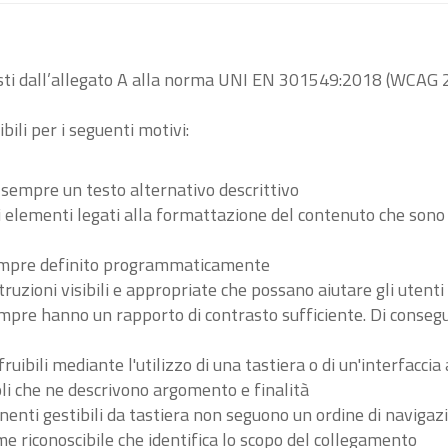
visti dall’allegato A alla norma UNI EN 301549:2018 (WCAG 2
bili per i seguenti motivi:
 sempre un testo alternativo descrittivo
tri elementi legati alla formattazione del contenuto che son
 sempre definito programmaticamente
ruzioni visibili e appropriate che possano aiutare gli utent
sempre hanno un rapporto di contrasto sufficiente. Di conse
ibili mediante l'utilizzo di una tastiera o di un'interfaccia 
li che ne descrivono argomento e finalità
nenti gestibili da tastiera non seguono un ordine di navigaz
 riconoscibile che identifica lo scopo del collegamento