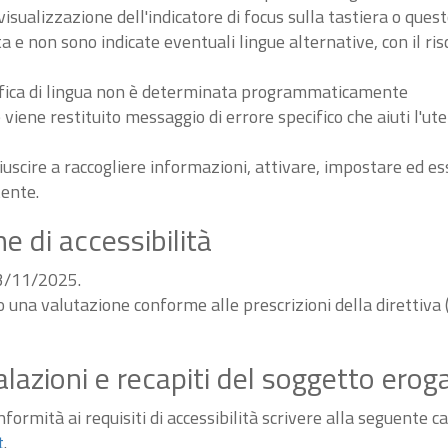
sualizzazione dell'indicatore di focus sulla tastiera o ques
ta e non sono indicate eventuali lingue alternative, con il ri
odifica di lingua non è determinata programmaticamente
iene restituito messaggio di errore specifico che aiuti l'ute
iuscire a raccogliere informazioni, attivare, impostare ed 
tente.
e di accessibilità
03/11/2025.
do una valutazione conforme alle prescrizioni della diretti
alazioni e recapiti del soggetto erog
ormità ai requisiti di accessibilità scrivere alla seguente ca
t
.