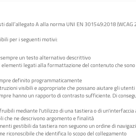
visti dall’allegato A alla norma UNI EN 301549:2018 (WCAG 2
bili per i seguenti motivi:
 sempre un testo alternativo descrittivo
tri elementi legati alla formattazione del contenuto che son
 sempre definito programmaticamente
ruzioni visibili e appropriate che possano aiutare gli utent
sempre hanno un rapporto di contrasto sufficiente. Di conse
ibili mediante l'utilizzo di una tastiera o di un'interfaccia 
li che ne descrivono argomento e finalità
nenti gestibili da tastiera non seguono un ordine di navigaz
 riconoscibile che identifica lo scopo del collegamento